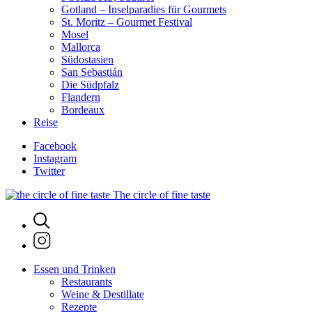
Gotland – Inselparadies für Gourmets
St. Moritz – Gourmet Festival
Mosel
Mallorca
Südostasien
San Sebastián
Die Südpfalz
Flandern
Bordeaux
Reise
Facebook
Instagram
Twitter
The circle of fine taste
Essen und Trinken
Restaurants
Weine & Destillate
Rezepte