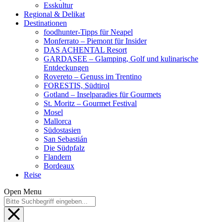
Esskultur
Regional & Delikat
Destinationen
foodhunter-Tipps für Neapel
Monferrato – Piemont für Insider
DAS ACHENTAL Resort
GARDASEE – Glamping, Golf und kulinarische
Entdeckungen
Rovereto – Genuss im Trentino
FORESTIS, Südtirol
Gotland – Inselparadies für Gourmets
St. Moritz – Gourmet Festival
Mosel
Mallorca
Südostasien
San Sebastián
Die Südpfalz
Flandern
Bordeaux
Reise
Open Menu