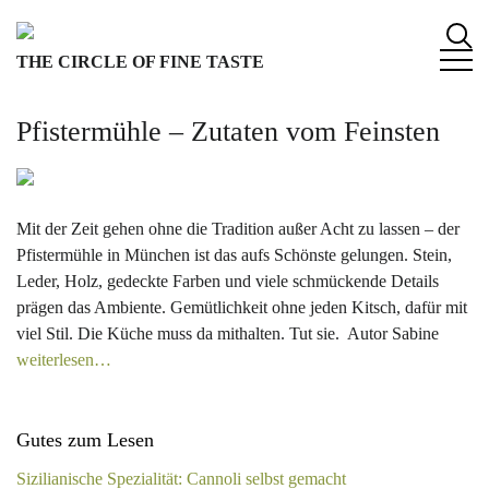
S
k
THE CIRCLE OF FINE TASTE
i
p
t
Pfistermühle – Zutaten vom Feinsten
o
c
o
n
Mit der Zeit gehen ohne die Tradition außer Acht zu lassen – der
t
Pfistermühle in München ist das aufs Schönste gelungen. Stein,
e
Leder, Holz, gedeckte Farben und viele schmückende Details
n
prägen das Ambiente. Gemütlichkeit ohne jeden Kitsch, dafür mit
t
viel Stil. Die Küche muss da mithalten. Tut sie. Autor Sabine
weiterlesen…
Gutes zum Lesen
Sizilianische Spezialität: Cannoli selbst gemacht