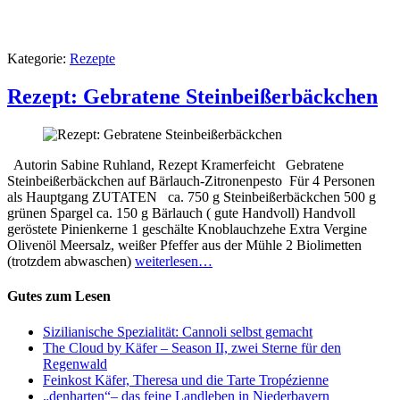
Kategorie:
Rezepte
Rezept: Gebratene Steinbeißerbäckchen
Autorin Sabine Ruhland, Rezept Kramerfeicht Gebratene
Steinbeißerbäckchen auf Bärlauch-Zitronenpesto Für 4 Personen
als Hauptgang ZUTATEN ca. 750 g Steinbeißerbäckchen 500 g
grünen Spargel ca. 150 g Bärlauch ( gute Handvoll) Handvoll
geröstete Pinienkerne 1 geschälte Knoblauchzehe Extra Vergine
Olivenöl Meersalz, weißer Pfeffer aus der Mühle 2 Biolimetten
(trotzdem abwaschen)
weiterlesen…
Gutes zum Lesen
Sizilianische Spezialität: Cannoli selbst gemacht
The Cloud by Käfer – Season II, zwei Sterne für den
Regenwald
Feinkost Käfer, Theresa und die Tarte Tropézienne
„denharten“– das feine Landleben in Niederbayern