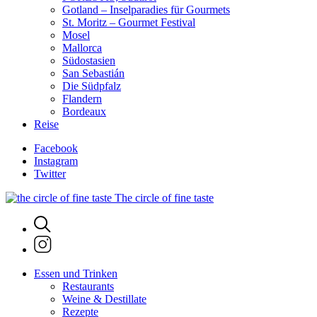
Gotland – Inselparadies für Gourmets
St. Moritz – Gourmet Festival
Mosel
Mallorca
Südostasien
San Sebastián
Die Südpfalz
Flandern
Bordeaux
Reise
Facebook
Instagram
Twitter
The circle of fine taste
Essen und Trinken
Restaurants
Weine & Destillate
Rezepte