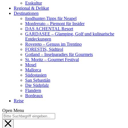
Esskultur
Regional & Delikat
Destinationen
foodhunter-Tipps für Neapel
Monferrato – Piemont für Insider
DAS ACHENTAL Resort
GARDASEE – Glamping, Golf und kulinarische
Entdeckungen
Rovereto – Genuss im Trentino
FORESTIS, Südtirol
Gotland – Inselparadies für Gourmets
St. Moritz – Gourmet Festival
Mosel
Mallorca
Südostasien
San Sebastián
Die Südpfalz
Flandern
Bordeaux
Reise
Open Menu