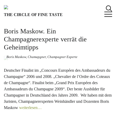
S
k
THE CIRCLE OF FINE TASTE
i
p
t
Boris Maskow. Ein
o
Champagnerexperte verrät die
c
Geheimtipps
o
n
Boris Maskow, Chamapgner, Champagner Experte
t
e
Deutscher Finalist im „Concours Européen des Ambassadeurs du
n
Champagne“ 2006 und 2008. „Chevalier de l’Ordre des Coteaux
t
de Champagne“. Finalist beim „Grand Prix Européen des
Ambassadeurs du Champagne 2009“. Der beste Ausbilder für
Champagner in Deutschland des Jahres 2009. Wir haben mit dem
Juristen, Champagnerexperten Weinhändler und Dozenten Boris
Maskow
weiterlesen…