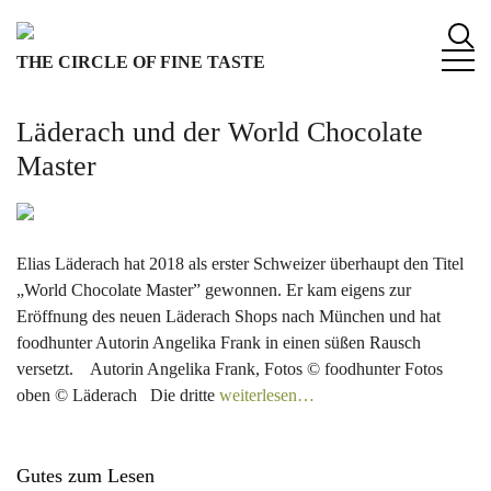
S
k
THE CIRCLE OF FINE TASTE
i
p
t
Läderach und der World Chocolate
o
Master
c
o
n
t
Elias Läderach hat 2018 als erster Schweizer überhaupt den Titel
e
„World Chocolate Master” gewonnen. Er kam eigens zur
n
Eröffnung des neuen Läderach Shops nach München und hat
t
foodhunter Autorin Angelika Frank in einen süßen Rausch
versetzt. Autorin Angelika Frank, Fotos © foodhunter Fotos
oben © Läderach Die dritte
weiterlesen…
Gutes zum Lesen