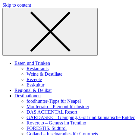
Skip to content
Essen und Trinken
Restaurants
Weine & Destillate
Rezepte
Esskultur
Regional & Delikat
Destinationen
foodhunter-Tipps für Neapel
Monferrato – Piemont für Insider
DAS ACHENTAL Resort
GARDASEE – Glamping, Golf und kulinarische Entde
Rovereto – Genuss im Trentino
FORESTIS, Südtirol
Gotland – Inselparadies für Gourmets