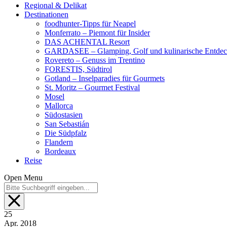
Regional & Delikat
Destinationen
foodhunter-Tipps für Neapel
Monferrato – Piemont für Insider
DAS ACHENTAL Resort
GARDASEE – Glamping, Golf und kulinarische Entde
Rovereto – Genuss im Trentino
FORESTIS, Südtirol
Gotland – Inselparadies für Gourmets
St. Moritz – Gourmet Festival
Mosel
Mallorca
Südostasien
San Sebastián
Die Südpfalz
Flandern
Bordeaux
Reise
Open Menu
25
Apr.
2018