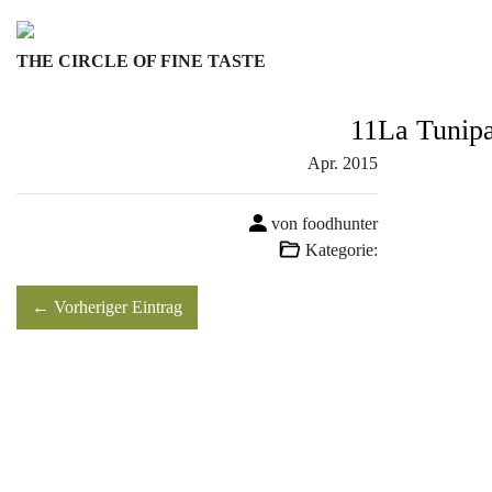
Skip
to
THE CIRCLE OF FINE TASTE
content
11
La Tunipa
Apr.
2015
von foodhunter
Kategorie:
← Vorheriger Eintrag