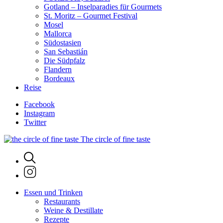
Gotland – Inselparadies für Gourmets
St. Moritz – Gourmet Festival
Mosel
Mallorca
Südostasien
San Sebastián
Die Südpfalz
Flandern
Bordeaux
Reise
Facebook
Instagram
Twitter
The circle of fine taste
Essen und Trinken
Restaurants
Weine & Destillate
Rezepte