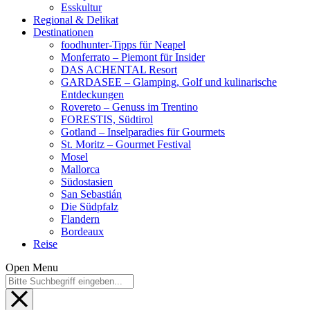
Esskultur
Regional & Delikat
Destinationen
foodhunter-Tipps für Neapel
Monferrato – Piemont für Insider
DAS ACHENTAL Resort
GARDASEE – Glamping, Golf und kulinarische
Entdeckungen
Rovereto – Genuss im Trentino
FORESTIS, Südtirol
Gotland – Inselparadies für Gourmets
St. Moritz – Gourmet Festival
Mosel
Mallorca
Südostasien
San Sebastián
Die Südpfalz
Flandern
Bordeaux
Reise
Open Menu