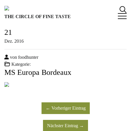
S
k
THE CIRCLE OF FINE TASTE
i
p
21
t
o
Dez.
2016
c
o
von foodhunter
n
Kategorie:
t
MS Europa Bordeaux
e
n
t
← Vorheriger Eintrag
Nächster Eintrag →