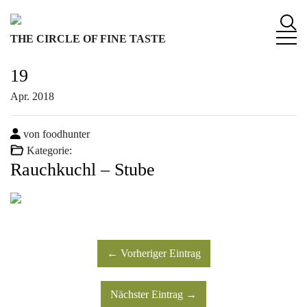
S
k
THE CIRCLE OF FINE TASTE
i
p
19
t
o
Apr.
2018
c
o
von foodhunter
n
Kategorie:
t
Rauchkuchl – Stube
e
n
t
← Vorheriger Eintrag
Nächster Eintrag →