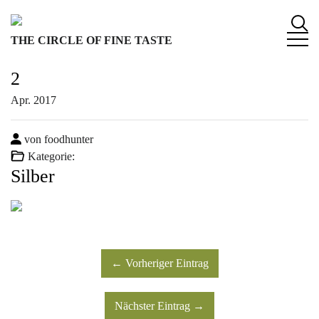
S
k
THE CIRCLE OF FINE TASTE
i
p
2
t
o
Apr.
2017
c
o
von foodhunter
n
Kategorie:
t
Silber
e
n
t
← Vorheriger Eintrag
Nächster Eintrag →