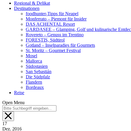
Regional & Delikat
Destinationen
foodhunter-Tipps für Neapel
Monferrato – Piemont für Insider
DAS ACHENTAL Resort
GARDASEE – Glamping, Golf und kulinarische Entde
Rovereto – Genuss im Trentino
FORESTIS, Südtirol
Gotland – Inselparadies für Gourmets
St. Moritz – Gourmet Festival
Mosel
Mallorca
Südostasien
San Sebastián
Die Südpfalz
Flandern
Bordeaux
Reise
Open Menu
17
Dez.
2016