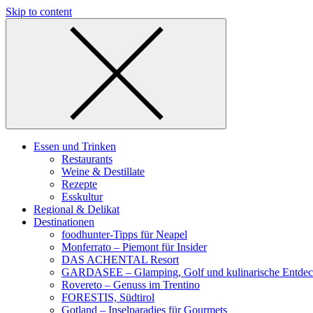
Skip to content
Essen und Trinken
Restaurants
Weine & Destillate
Rezepte
Esskultur
Regional & Delikat
Destinationen
foodhunter-Tipps für Neapel
Monferrato – Piemont für Insider
DAS ACHENTAL Resort
GARDASEE – Glamping, Golf und kulinarische Entde
Rovereto – Genuss im Trentino
FORESTIS, Südtirol
Gotland – Inselparadies für Gourmets