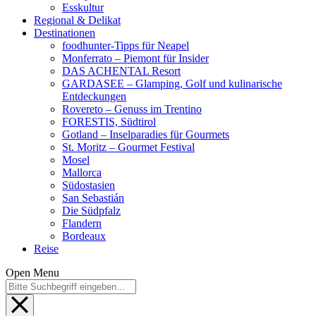
Esskultur
Regional & Delikat
Destinationen
foodhunter-Tipps für Neapel
Monferrato – Piemont für Insider
DAS ACHENTAL Resort
GARDASEE – Glamping, Golf und kulinarische
Entdeckungen
Rovereto – Genuss im Trentino
FORESTIS, Südtirol
Gotland – Inselparadies für Gourmets
St. Moritz – Gourmet Festival
Mosel
Mallorca
Südostasien
San Sebastián
Die Südpfalz
Flandern
Bordeaux
Reise
Open Menu