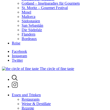
Gotland – Inselparadies für Gourmets
St. Moritz – Gourmet Festival
Mosel
Mallorca
Südostasien
San Sebastián
Die Südpfalz
Flandern
Bordeaux
Reise
Facebook
Instagram
Twitter
The circle of fine taste
Essen und Trinken
Restaurants
Weine & Destillate
Rezepte