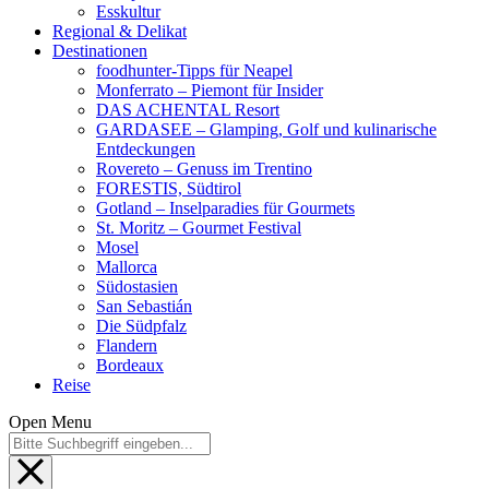
Esskultur
Regional & Delikat
Destinationen
foodhunter-Tipps für Neapel
Monferrato – Piemont für Insider
DAS ACHENTAL Resort
GARDASEE – Glamping, Golf und kulinarische
Entdeckungen
Rovereto – Genuss im Trentino
FORESTIS, Südtirol
Gotland – Inselparadies für Gourmets
St. Moritz – Gourmet Festival
Mosel
Mallorca
Südostasien
San Sebastián
Die Südpfalz
Flandern
Bordeaux
Reise
Open Menu