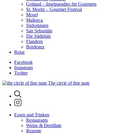
Gotland – Inselparadies für Gourmets
St. Moritz – Gourmet Festival
Mosel
Mallorca
Südostasien
San Sebastián
Die Südpfalz
Flandern
Bordeaux
Reise
Facebook
Instagram
Twitter
The circle of fine taste
Essen und Trinken
Restaurants
Weine & Destillate
Rezepte