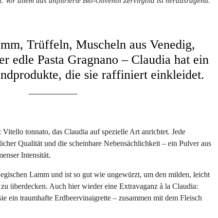
 Vor allem das unfiltrierte Bio-Olivenöl Zervirgola ist herausragend.
mm, Trüffeln, Muscheln aus Venedig,
er edle Pasta Gragnano – Claudia hat ein
ndprodukte, die sie raffiniert einkleidet.
Vitello tonnato, das Claudia auf spezielle Art anrichtet. Jede
cher Qualität und die scheinbare Nebensächlichkeit – ein Pulver aus
enser Intensität.
gischen Lamm und ist so gut wie ungewürzt, um den milden, leicht
 zu überdecken. Auch hier wieder eine Extravaganz à la Claudia:
t sie ein traumhafte Erdbeervinaigrette – zusammen mit dem Fleisch