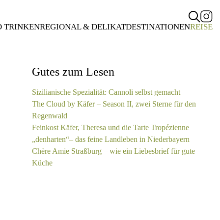
D TRINKEN
REGIONAL & DELIKAT
DESTINATIONEN
REISE
Gutes zum Lesen
Sizilianische Spezialität: Cannoli selbst gemacht
The Cloud by Käfer – Season II, zwei Sterne für den
Regenwald
Feinkost Käfer, Theresa und die Tarte Tropézienne
„denharten“– das feine Landleben in Niederbayern
Chère Amie Straßburg – wie ein Liebesbrief für gute
Küche