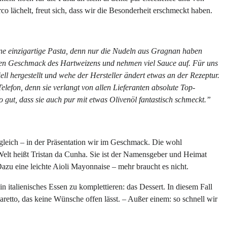
 lächelt, freut sich, dass wir die Besonderheit erschmeckt haben.
ne einzigartige Pasta, denn nur die Nudeln aus Gragnan haben
en Geschmack des Hartweizens und nehmen viel Sauce auf. Für uns
ell hergestellt und wehe der Hersteller ändert etwas an der Rezeptur.
elefon, denn sie verlangt von allen Lieferanten absolute Top-
so gut, dass sie auch pur mit etwas Olivenöl fantastisch schmeckt.”
leich – in der Präsentation wir im Geschmack. Die wohl
Welt heißt Tristan da Cunha. Sie ist der Namensgeber und Heimat
Dazu eine leichte Aioli Mayonnaise – mehr braucht es nicht.
in italienisches Essen zu komplettieren: das Dessert. In diesem Fall
retto, das keine Wünsche offen lässt. – Außer einem: so schnell wir