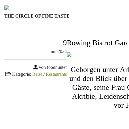
Skip
to
THE CIRCLE OF FINE TASTE
content
9
Rowing Bistrot Gar
Juni
2024
von foodhunter
Geborgen unter Ar
Kategorie:
Reise
/
Restaurants
und den Blick über
Gäste, seine Frau 
Akribie, Leidensch
vor 