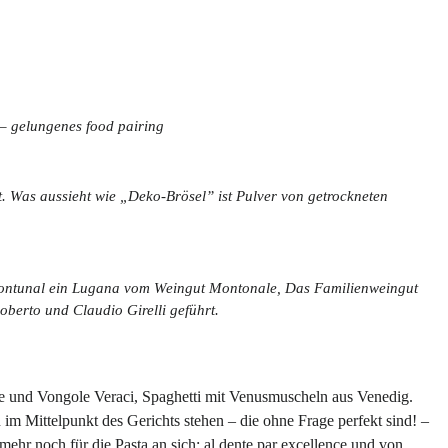
 – gelungenes food pairing
t. Was aussieht wie „Deko-Brösel” ist Pulver von getrockneten
Montunal ein Lugana vom Weingut Montonale, Das Familienweingut
oberto und Claudio Girelli geführt.
te und Vongole Veraci, Spaghetti mit Venusmuscheln aus Venedig.
m Mittelpunkt des Gerichts stehen – die ohne Frage perfekt sind! –
mehr noch für die Pasta an sich: al dente par excellence und von