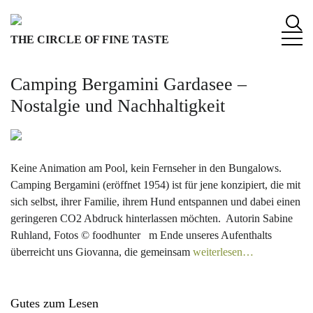
S
k
THE CIRCLE OF FINE TASTE
i
p
t
Camping Bergamini Gardasee –
o
Nostalgie und Nachhaltigkeit
c
o
n
t
Keine Animation am Pool, kein Fernseher in den Bungalows.
e
Camping Bergamini (eröffnet 1954) ist für jene konzipiert, die mit
n
sich selbst, ihrer Familie, ihrem Hund entspannen und dabei einen
t
geringeren CO2 Abdruck hinterlassen möchten. Autorin Sabine
Ruhland, Fotos © foodhunter m Ende unseres Aufenthalts
überreicht uns Giovanna, die gemeinsam
weiterlesen…
Gutes zum Lesen