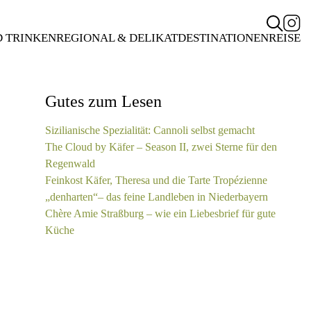
D TRINKEN
REGIONAL & DELIKAT
DESTINATIONEN
REISE
Gutes zum Lesen
Sizilianische Spezialität: Cannoli selbst gemacht
The Cloud by Käfer – Season II, zwei Sterne für den
Regenwald
Feinkost Käfer, Theresa und die Tarte Tropézienne
„denharten“– das feine Landleben in Niederbayern
Chère Amie Straßburg – wie ein Liebesbrief für gute
Küche