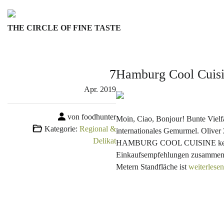
Skip
to
THE CIRCLE OF FINE TASTE
content
7
Hamburg Cool Cuisin
Apr.
2019
von foodhunter
Moin, Ciao, Bonjour! Bunte Viel
Kategorie:
Regional &
internationales Gemurmel. Olive
Delikat
HAMBURG COOL CUISINE kennt de
Einkaufsempfehlungen zusammeng
Metern Standfläche ist
weiterles