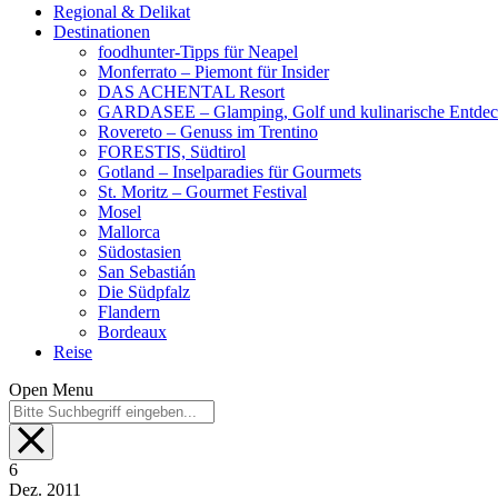
Regional & Delikat
Destinationen
foodhunter-Tipps für Neapel
Monferrato – Piemont für Insider
DAS ACHENTAL Resort
GARDASEE – Glamping, Golf und kulinarische Entde
Rovereto – Genuss im Trentino
FORESTIS, Südtirol
Gotland – Inselparadies für Gourmets
St. Moritz – Gourmet Festival
Mosel
Mallorca
Südostasien
San Sebastián
Die Südpfalz
Flandern
Bordeaux
Reise
Open Menu
6
Dez.
2011