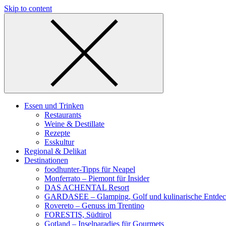
Skip to content
Essen und Trinken
Restaurants
Weine & Destillate
Rezepte
Esskultur
Regional & Delikat
Destinationen
foodhunter-Tipps für Neapel
Monferrato – Piemont für Insider
DAS ACHENTAL Resort
GARDASEE – Glamping, Golf und kulinarische Entde
Rovereto – Genuss im Trentino
FORESTIS, Südtirol
Gotland – Inselparadies für Gourmets