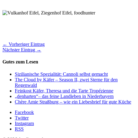
← Vorheriger Eintrag
Nächster Eintrag →
Gutes zum Lesen
Sizilianische Spezialität: Cannoli selbst gemacht
The Cloud by Käfer – Season II, zwei Sterne für den
Regenwald
Feinkost Käfer, Theresa und die Tarte Tropézienne
„denharten“– das feine Landleben in Niederbayern
Chère Amie Straßburg – wie ein Liebesbrief für gute Küche
Facebook
Twitter
Instagram
RSS