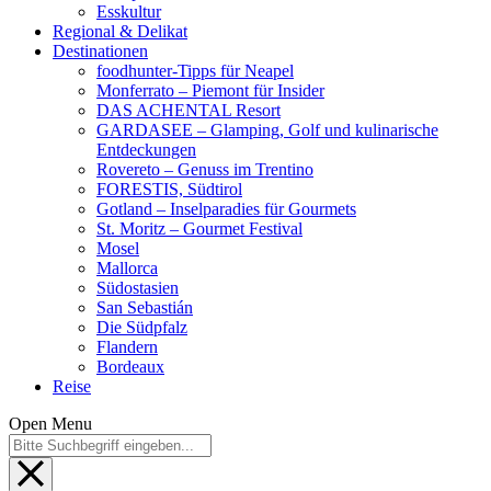
Esskultur
Regional & Delikat
Destinationen
foodhunter-Tipps für Neapel
Monferrato – Piemont für Insider
DAS ACHENTAL Resort
GARDASEE – Glamping, Golf und kulinarische
Entdeckungen
Rovereto – Genuss im Trentino
FORESTIS, Südtirol
Gotland – Inselparadies für Gourmets
St. Moritz – Gourmet Festival
Mosel
Mallorca
Südostasien
San Sebastián
Die Südpfalz
Flandern
Bordeaux
Reise
Open Menu