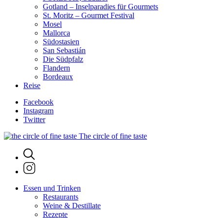
Gotland – Inselparadies für Gourmets
St. Moritz – Gourmet Festival
Mosel
Mallorca
Südostasien
San Sebastián
Die Südpfalz
Flandern
Bordeaux
Reise
Facebook
Instagram
Twitter
The circle of fine taste
Essen und Trinken
Restaurants
Weine & Destillate
Rezepte