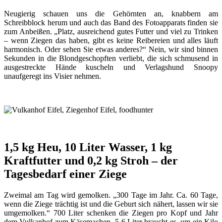
Neugierig schauen uns die Gehörnten an, knabbern am
Schreibblock herum und auch das Band des Fotoapparats finden sie
zum Anbeißen. „Platz, ausreichend gutes Futter und viel zu Trinken
– wenn Ziegen das haben, gibt es keine Reibereien und alles läuft
harmonisch. Oder sehen Sie etwas anderes?“ Nein, wir sind binnen
Sekunden in die Blondgeschopften verliebt, die sich schmusend in
ausgestreckte Hände kuscheln und Verlagshund Snoopy
unaufgeregt ins Visier nehmen.
1,5 kg Heu, 10 Liter Wasser, 1 kg
Kraftfutter und 0,2 kg Stroh – der
Tagesbedarf einer Ziege
Zweimal am Tag wird gemolken. „300 Tage im Jahr. Ca. 60 Tage,
wenn die Ziege trächtig ist und die Geburt sich nähert, lassen wir sie
umgemolken.“ 700 Liter schenken die Ziegen pro Kopf und Jahr
dem Vulkanhof zum Käsemachen. 5-6 Liter braucht es, um ein Kilo