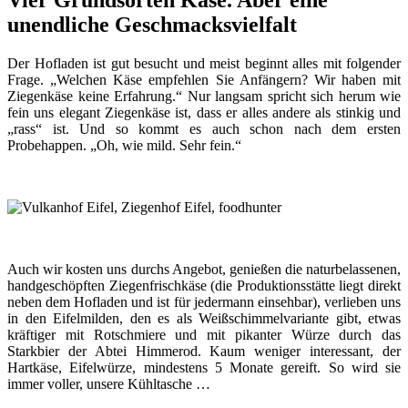
Vier Grundsorten Käse. Aber eine
unendliche Geschmacksvielfalt
Der Hofladen ist gut besucht und meist beginnt alles mit folgender
Frage. „Welchen Käse empfehlen Sie Anfängern? Wir haben mit
Ziegenkäse keine Erfahrung.“ Nur langsam spricht sich herum wie
fein uns elegant Ziegenkäse ist, dass er alles andere als stinkig und
„rass“ ist. Und so kommt es auch schon nach dem ersten
Probehappen. „Oh, wie mild. Sehr fein.“
Auch wir kosten uns durchs Angebot, genießen die naturbelassenen,
handgeschöpften Ziegenfrischkäse (die Produktionsstätte liegt direkt
neben dem Hofladen und ist für jedermann einsehbar), verlieben uns
in den Eifelmilden, den es als Weißschimmelvariante gibt, etwas
kräftiger mit Rotschmiere und mit pikanter Würze durch das
Starkbier der Abtei Himmerod. Kaum weniger interessant, der
Hartkäse, Eifelwürze, mindestens 5 Monate gereift. So wird sie
immer voller, unsere Kühltasche …