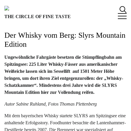
S
k
THE CIRCLE OF FINE TASTE
i
p
t
Der Whisky vom Berg: Slyrs Mountain
o
Edition
c
o
Ungewöhnliche Fahrgäste besetzen die Stümpflingbahn am
n
Spitzingsee: 225 Liter Whisky-Fässer aus amerikanischer
t
Weißeiche lassen sich im Sessellift auf 1501 Meter Höhe
e
bringen, um dort ihren Ziel entgegenzurollen: der „Whisky-
n
Schatzkammer“. Mindestens drei Jahre wird die SLYRS
t
Mountain Edition hier zur Vollendung reifen.
Autor Sabine Ruhland, Fotos Thomas Plettenberg
Mit dem bayerischen Whisky startete SLYRS am Spitzingsee eine
anhaltende Erfolgsstory. Foodhunter besuchte die Lantenhammer-
Destillerie bereits 2007. Die Brennerei war spezialisiert auf