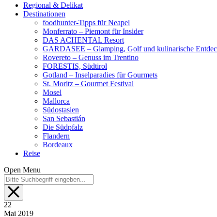
Regional & Delikat
Destinationen
foodhunter-Tipps für Neapel
Monferrato – Piemont für Insider
DAS ACHENTAL Resort
GARDASEE – Glamping, Golf und kulinarische Entde
Rovereto – Genuss im Trentino
FORESTIS, Südtirol
Gotland – Inselparadies für Gourmets
St. Moritz – Gourmet Festival
Mosel
Mallorca
Südostasien
San Sebastián
Die Südpfalz
Flandern
Bordeaux
Reise
Open Menu
22
Mai
2019