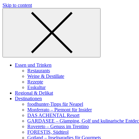
Skip to content
Essen und Trinken
Restaurants
Weine & Destillate
Rezepte
Esskultur
Regional & Delikat
Destinationen
foodhunter-Tipps für Neapel
Monferrato – Piemont für Insider
DAS ACHENTAL Resort
GARDASEE – Glamping, Golf und kulinarische Entde
Rovereto – Genuss im Trentino
FORESTIS, Südtirol
Gotland – Inselparadies für Gourmets