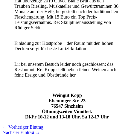
Hat überzeugt: 2019 Cuveé Blanc Brut aus den
Trauben Riesling, Muskateller und Gewürztraminer. 36
Monate auf der Hefe, hergestellt nach der traditionellen
Flaschengärung. Mit 15 Euro ein Top Preis-
Leistungsverhältnis. Re: Skulpturenausstellung von
Rüdiger Seidt.
Einladung zur Kostprobe – der Raum mit den hohen
Decken sorgt für beste Luftzirkulation.
Li: bei unserem Besuch leider noch geschlossen: das
Restaurant. Re: Kopp stellt neben feinen Weinen auch
feine Essige und Obstbrände her.
Weingut Kopp
Ebenunger Str. 23
76547 Sinzheim
Öffnungszeiten Vinothek
Di-Fr 10-12 und 13-18 Uhr, Sa 12-17 Uhr
← Vorheriger Eintrag
Nächster Eintrag →