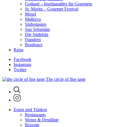
Gotland – Inselparadies für Gourmets
St. Moritz – Gourmet Festival
Mosel
Mallorca
Südostasien
San Sebastián
Die Südpfalz
Flandern
Bordeaux
Reise
Facebook
Instagram
Twitter
The circle of fine taste
Essen und Trinken
Restaurants
Weine & Destillate
Rezepte