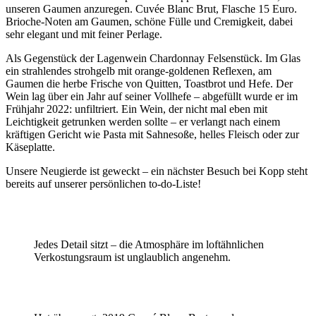
unseren Gaumen anzuregen. Cuvée Blanc Brut, Flasche 15 Euro.
Brioche-Noten am Gaumen, schöne Fülle und Cremigkeit, dabei
sehr elegant und mit feiner Perlage.
Als Gegenstück der Lagenwein Chardonnay Felsenstück. Im Glas
ein strahlendes strohgelb mit orange-goldenen Reflexen, am
Gaumen die herbe Frische von Quitten, Toastbrot und Hefe. Der
Wein lag über ein Jahr auf seiner Vollhefe – abgefüllt wurde er im
Frühjahr 2022: unfiltriert. Ein Wein, der nicht mal eben mit
Leichtigkeit getrunken werden sollte – er verlangt nach einem
kräftigen Gericht wie Pasta mit Sahnesoße, helles Fleisch oder zur
Käseplatte.
Unsere Neugierde ist geweckt – ein nächster Besuch bei Kopp steht
bereits auf unserer persönlichen to-do-Liste!
Jedes Detail sitzt – die Atmosphäre im loftähnlichen
Verkostungsraum ist unglaublich angenehm.