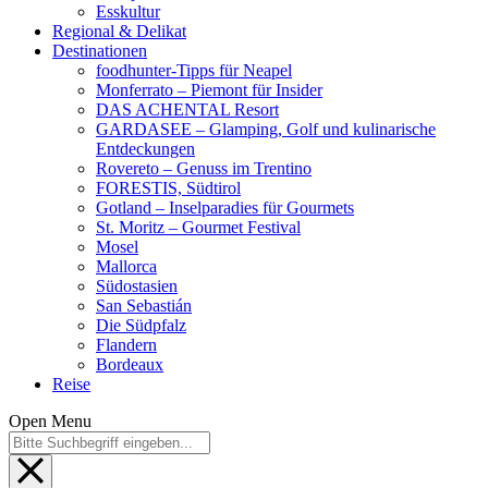
Esskultur
Regional & Delikat
Destinationen
foodhunter-Tipps für Neapel
Monferrato – Piemont für Insider
DAS ACHENTAL Resort
GARDASEE – Glamping, Golf und kulinarische
Entdeckungen
Rovereto – Genuss im Trentino
FORESTIS, Südtirol
Gotland – Inselparadies für Gourmets
St. Moritz – Gourmet Festival
Mosel
Mallorca
Südostasien
San Sebastián
Die Südpfalz
Flandern
Bordeaux
Reise
Open Menu