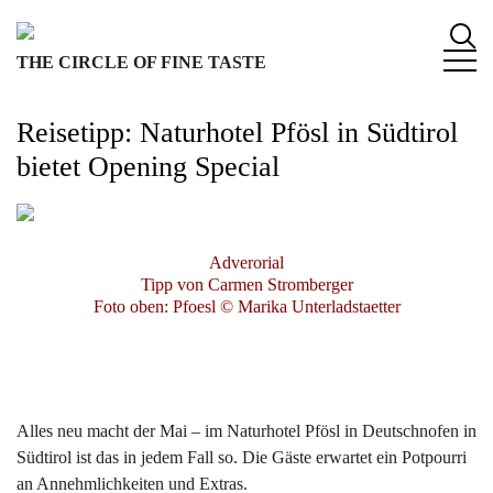
S
k
THE CIRCLE OF FINE TASTE
i
p
t
Reisetipp: Naturhotel Pfösl in Südtirol
o
bietet Opening Special
c
o
n
t
Adverorial
e
Tipp von Carmen Stromberger
n
Foto oben: Pfoesl © Marika Unterladstaetter
t
Alles neu macht der Mai – im Naturhotel Pfösl in Deutschnofen in
Südtirol ist das in jedem Fall so. Die Gäste erwartet ein Potpourri
an Annehmlichkeiten und Extras.