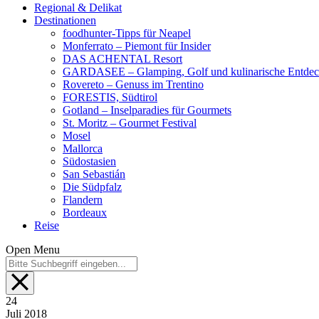
Regional & Delikat
Destinationen
foodhunter-Tipps für Neapel
Monferrato – Piemont für Insider
DAS ACHENTAL Resort
GARDASEE – Glamping, Golf und kulinarische Entde
Rovereto – Genuss im Trentino
FORESTIS, Südtirol
Gotland – Inselparadies für Gourmets
St. Moritz – Gourmet Festival
Mosel
Mallorca
Südostasien
San Sebastián
Die Südpfalz
Flandern
Bordeaux
Reise
Open Menu
24
Juli
2018