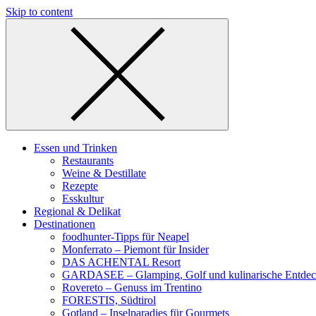
Skip to content
Essen und Trinken
Restaurants
Weine & Destillate
Rezepte
Esskultur
Regional & Delikat
Destinationen
foodhunter-Tipps für Neapel
Monferrato – Piemont für Insider
DAS ACHENTAL Resort
GARDASEE – Glamping, Golf und kulinarische Entde
Rovereto – Genuss im Trentino
FORESTIS, Südtirol
Gotland – Inselparadies für Gourmets