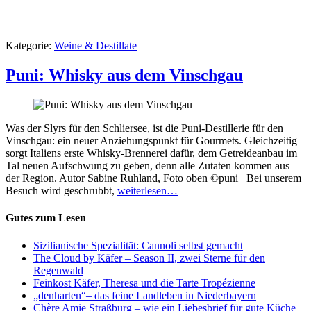
Kategorie:
Weine & Destillate
Puni: Whisky aus dem Vinschgau
Was der Slyrs für den Schliersee, ist die Puni-Destillerie für den
Vinschgau: ein neuer Anziehungspunkt für Gourmets. Gleichzeitig
sorgt Italiens erste Whisky-Brennerei dafür, dem Getreideanbau im
Tal neuen Aufschwung zu geben, denn alle Zutaten kommen aus
der Region. Autor Sabine Ruhland, Foto oben ©puni Bei unserem
Besuch wird geschrubbt,
weiterlesen…
Gutes zum Lesen
Sizilianische Spezialität: Cannoli selbst gemacht
The Cloud by Käfer – Season II, zwei Sterne für den
Regenwald
Feinkost Käfer, Theresa und die Tarte Tropézienne
„denharten“– das feine Landleben in Niederbayern
Chère Amie Straßburg – wie ein Liebesbrief für gute Küche