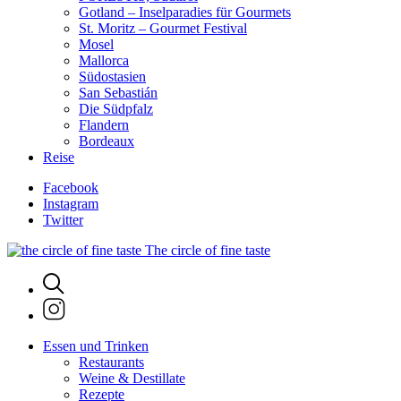
Gotland – Inselparadies für Gourmets
St. Moritz – Gourmet Festival
Mosel
Mallorca
Südostasien
San Sebastián
Die Südpfalz
Flandern
Bordeaux
Reise
Facebook
Instagram
Twitter
The circle of fine taste
Essen und Trinken
Restaurants
Weine & Destillate
Rezepte