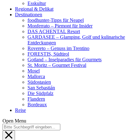
Esskultur
Regional & Delikat
Destinationen
foodhunter-Tipps für Neapel
Monferrato – Piemont für Insider
DAS ACHENTAL Resort
GARDASEE – Glamping, Golf und kulinarische
Entdeckungen
Rovereto – Genuss im Trentino
FORESTIS, Südtirol
Gotland – Inselparadies für Gourmets
St. Moritz – Gourmet Festival
Mosel
Mallorca
Südostasien
San Sebastián
Die Südpfalz
Flandern
Bordeaux
Reise
Open Menu