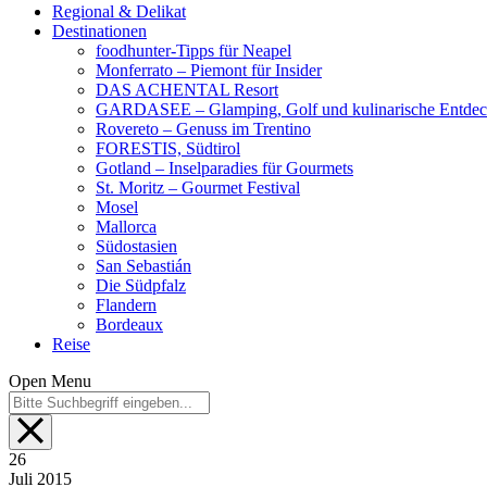
Regional & Delikat
Destinationen
foodhunter-Tipps für Neapel
Monferrato – Piemont für Insider
DAS ACHENTAL Resort
GARDASEE – Glamping, Golf und kulinarische Entde
Rovereto – Genuss im Trentino
FORESTIS, Südtirol
Gotland – Inselparadies für Gourmets
St. Moritz – Gourmet Festival
Mosel
Mallorca
Südostasien
San Sebastián
Die Südpfalz
Flandern
Bordeaux
Reise
Open Menu
26
Juli
2015