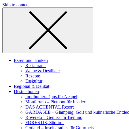
Skip to content
Essen und Trinken
Restaurants
Weine & Destillate
Rezepte
Esskultur
Regional & Delikat
Destinationen
foodhunter-Tipps für Neapel
Monferrato – Piemont für Insider
DAS ACHENTAL Resort
GARDASEE – Glamping, Golf und kulinarische Entde
Rovereto – Genuss im Trentino
FORESTIS, Südtirol
Gotland – Inselparadies für Gourmets