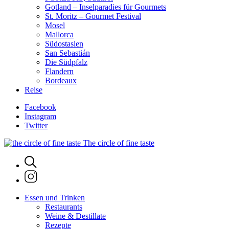
Gotland – Inselparadies für Gourmets
St. Moritz – Gourmet Festival
Mosel
Mallorca
Südostasien
San Sebastián
Die Südpfalz
Flandern
Bordeaux
Reise
Facebook
Instagram
Twitter
The circle of fine taste
Essen und Trinken
Restaurants
Weine & Destillate
Rezepte