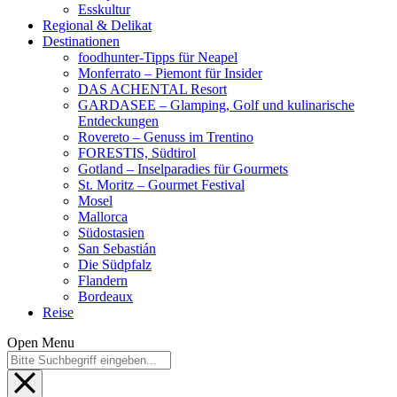
Esskultur
Regional & Delikat
Destinationen
foodhunter-Tipps für Neapel
Monferrato – Piemont für Insider
DAS ACHENTAL Resort
GARDASEE – Glamping, Golf und kulinarische
Entdeckungen
Rovereto – Genuss im Trentino
FORESTIS, Südtirol
Gotland – Inselparadies für Gourmets
St. Moritz – Gourmet Festival
Mosel
Mallorca
Südostasien
San Sebastián
Die Südpfalz
Flandern
Bordeaux
Reise
Open Menu