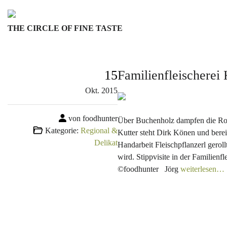
Skip
to
THE CIRCLE OF FINE TASTE
content
15
Familienfleischerei 
Okt.
2015
von foodhunter
Über Buchenholz dampfen die Roh
Kategorie:
Regional &
Kutter steht Dirk Könen und bere
Delikat
Handarbeit Fleischpflanzerl gero
wird. Stippvisite in der Familien
©foodhunter Jörg
weiterlesen…