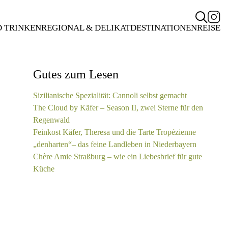
D TRINKEN
REGIONAL & DELIKAT
DESTINATIONEN
REISE
Gutes zum Lesen
Sizilianische Spezialität: Cannoli selbst gemacht
The Cloud by Käfer – Season II, zwei Sterne für den
Regenwald
Feinkost Käfer, Theresa und die Tarte Tropézienne
„denharten“– das feine Landleben in Niederbayern
Chère Amie Straßburg – wie ein Liebesbrief für gute
Küche