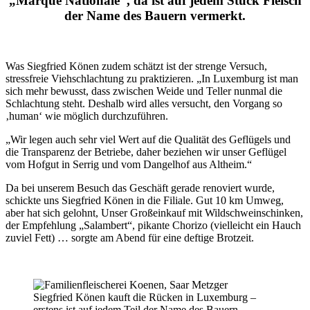
„Marque Nationale“, da ist auf jedem Stück Fleisch
der Name des Bauern vermerkt.
Was Siegfried Könen zudem schätzt ist der strenge Versuch,
stressfreie Viehschlachtung zu praktizieren. „In Luxemburg ist man
sich mehr bewusst, dass zwischen Weide und Teller nunmal die
Schlachtung steht. Deshalb wird alles versucht, den Vorgang so
‚human‘ wie möglich durchzuführen.
„Wir legen auch sehr viel Wert auf die Qualität des Geflügels und
die Transparenz der Betriebe, daher beziehen wir unser Geflügel
vom Hofgut in Serrig und vom Dangelhof aus Altheim.“
Da bei unserem Besuch das Geschäft gerade renoviert wurde,
schickte uns Siegfried Könen in die Filiale. Gut 10 km Umweg,
aber hat sich gelohnt, Unser Großeinkauf mit Wildschweinschinken,
der Empfehlung „Salambert“, pikante Chorizo (vielleicht ein Hauch
zuviel Fett) … sorgte am Abend für eine deftige Brotzeit.
Siegfried Könen kauft die Rücken in Luxemburg –
erstens ist auf jedem Teil der Name des Bauern