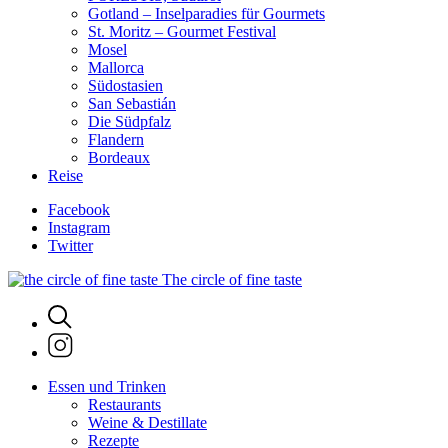
Gotland – Inselparadies für Gourmets
St. Moritz – Gourmet Festival
Mosel
Mallorca
Südostasien
San Sebastián
Die Südpfalz
Flandern
Bordeaux
Reise
Facebook
Instagram
Twitter
The circle of fine taste
Essen und Trinken
Restaurants
Weine & Destillate
Rezepte