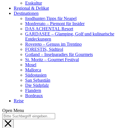
Esskultur
Regional & Delikat
Destinationen
foodhunter-Tipps für Neapel
Monferrato – Piemont für Insider
DAS ACHENTAL Resort
GARDASEE – Glamping, Golf und kulinarische
Entdeckungen
Rovereto – Genuss im Trentino
FORESTIS, Südtirol
Gotland – Inselparadies für Gourmets
St. Moritz – Gourmet Festival
Mosel
Mallorca
Südostasien
San Sebastián
Die Südpfalz
Flandern
Bordeaux
Reise
Open Menu