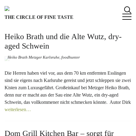
S
k
THE CIRCLE OF FINE TASTE
i
p
t
Heiko Brath und die Alte Wutz, dry-
o
aged Schwein
c
o
Heiko Brath Metzger Karlsruhe, foodhunter
n
t
Die Herren haben viel vor, aus dem 70 km entfernten Esslingen
e
sind sie eigens nach Karlsruhe gereist und jetzt schleppen sie zwei
n
Kisten zum Luxusgefährt. Großeinkauf bei Metzger Heiko Brath,
t
denn nur er macht aus der Sau eine Alte Wutz, ein dry-aged
Schwein, das vollkommener nicht schmecken könnte. Autor Dirk
weiterlesen…
Dom Grill Kitchen Bar – sorgt für