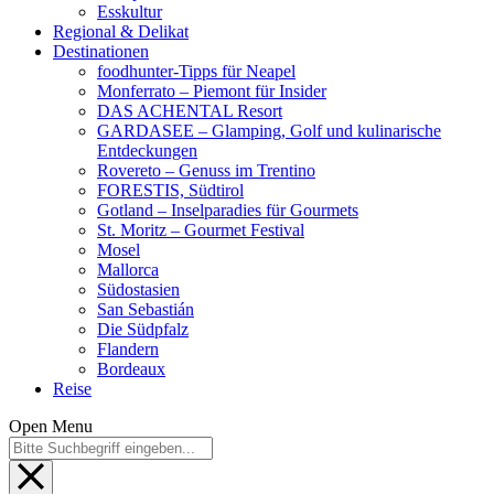
Esskultur
Regional & Delikat
Destinationen
foodhunter-Tipps für Neapel
Monferrato – Piemont für Insider
DAS ACHENTAL Resort
GARDASEE – Glamping, Golf und kulinarische
Entdeckungen
Rovereto – Genuss im Trentino
FORESTIS, Südtirol
Gotland – Inselparadies für Gourmets
St. Moritz – Gourmet Festival
Mosel
Mallorca
Südostasien
San Sebastián
Die Südpfalz
Flandern
Bordeaux
Reise
Open Menu