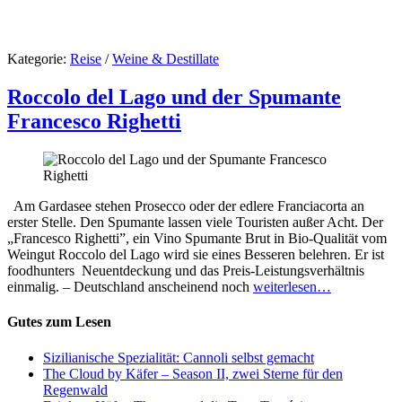
Kategorie:
Reise
/
Weine & Destillate
Roccolo del Lago und der Spumante
Francesco Righetti
Am Gardasee stehen Prosecco oder der edlere Franciacorta an
erster Stelle. Den Spumante lassen viele Touristen außer Acht. Der
„Francesco Righetti”, ein Vino Spumante Brut in Bio-Qualität vom
Weingut Roccolo del Lago wird sie eines Besseren belehren. Er ist
foodhunters Neuentdeckung und das Preis-Leistungsverhältnis
einmalig. – Deutschland anscheinend noch
weiterlesen…
Gutes zum Lesen
Sizilianische Spezialität: Cannoli selbst gemacht
The Cloud by Käfer – Season II, zwei Sterne für den
Regenwald