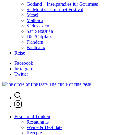
Gotland – Inselparadies für Gourmets
St. Moritz – Gourmet Festival
Mosel
Mallorca
Südostasien
San Sebastián
Die Südpfalz
Flandern
Bordeaux
Reise
Facebook
Instagram
Twitter
The circle of fine taste
Essen und Trinken
Restaurants
Weine & Destillate
Rezepte