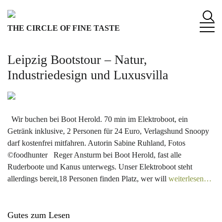
S
k
THE CIRCLE OF FINE TASTE
i
p
t
Leipzig Bootstour – Natur,
o
Industriedesign und Luxusvilla
c
o
n
t
Wir buchen bei Boot Herold. 70 min im Elektroboot, ein
e
Getränk inklusive, 2 Personen für 24 Euro, Verlagshund Snoopy
n
darf kostenfrei mitfahren. Autorin Sabine Ruhland, Fotos
t
©foodhunter Reger Ansturm bei Boot Herold, fast alle
Ruderboote und Kanus unterwegs. Unser Elektroboot steht
allerdings bereit,18 Personen finden Platz, wer will
weiterlesen…
Gutes zum Lesen