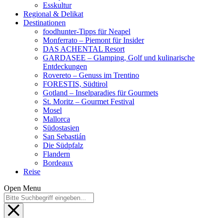
Esskultur
Regional & Delikat
Destinationen
foodhunter-Tipps für Neapel
Monferrato – Piemont für Insider
DAS ACHENTAL Resort
GARDASEE – Glamping, Golf und kulinarische
Entdeckungen
Rovereto – Genuss im Trentino
FORESTIS, Südtirol
Gotland – Inselparadies für Gourmets
St. Moritz – Gourmet Festival
Mosel
Mallorca
Südostasien
San Sebastián
Die Südpfalz
Flandern
Bordeaux
Reise
Open Menu