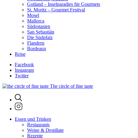
Gotland – Inselparadies für Gourmets
St. Moritz – Gourmet Festival
Mosel
Mallorca
Südostasien
San Sebastián
Die Südpfalz
Flandern
Bordeaux
Reise
Facebook
Instagram
Twitter
The circle of fine taste
Essen und Trinken
Restaurants
Weine & Destillate
Rezepte