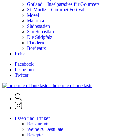
Gotland – Inselparadies für Gourmets
St. Moritz – Gourmet Festival
Mosel
Mallorca
Südostasien
San Sebastián
Die Südpfalz
Flandern
Bordeaux
Reise
Facebook
Instagram
Twitter
The circle of fine taste
Essen und Trinken
Restaurants
Weine & Destillate
Rezepte