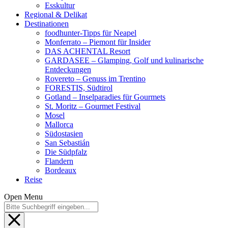
Esskultur
Regional & Delikat
Destinationen
foodhunter-Tipps für Neapel
Monferrato – Piemont für Insider
DAS ACHENTAL Resort
GARDASEE – Glamping, Golf und kulinarische
Entdeckungen
Rovereto – Genuss im Trentino
FORESTIS, Südtirol
Gotland – Inselparadies für Gourmets
St. Moritz – Gourmet Festival
Mosel
Mallorca
Südostasien
San Sebastián
Die Südpfalz
Flandern
Bordeaux
Reise
Open Menu