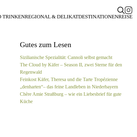
D TRINKEN
REGIONAL & DELIKAT
DESTINATIONEN
REISE
Gutes zum Lesen
Sizilianische Spezialität: Cannoli selbst gemacht
The Cloud by Käfer – Season II, zwei Sterne für den
Regenwald
Feinkost Käfer, Theresa und die Tarte Tropézienne
„denharten“– das feine Landleben in Niederbayern
Chère Amie Straßburg – wie ein Liebesbrief für gute
Küche