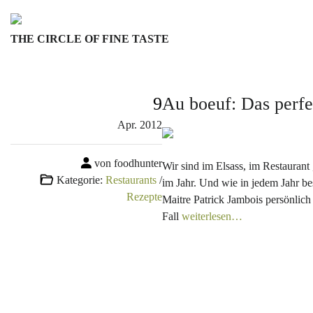
Skip
to
THE CIRCLE OF FINE TASTE
content
9
Au boeuf: Das perfe
Apr.
2012
von foodhunter
Wir sind im Elsass, im Restaurant
Kategorie:
Restaurants
/
im Jahr. Und wie in jedem Jahr be
Rezepte
Maitre Patrick Jambois persönlich
Fall
weiterlesen…