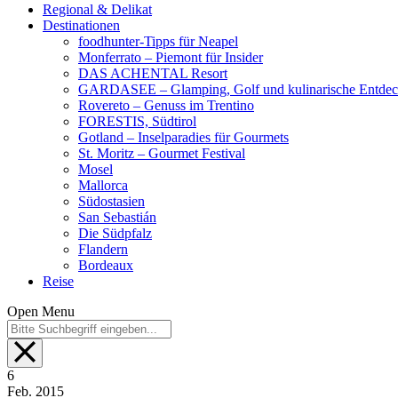
Regional & Delikat
Destinationen
foodhunter-Tipps für Neapel
Monferrato – Piemont für Insider
DAS ACHENTAL Resort
GARDASEE – Glamping, Golf und kulinarische Entde
Rovereto – Genuss im Trentino
FORESTIS, Südtirol
Gotland – Inselparadies für Gourmets
St. Moritz – Gourmet Festival
Mosel
Mallorca
Südostasien
San Sebastián
Die Südpfalz
Flandern
Bordeaux
Reise
Open Menu
6
Feb.
2015