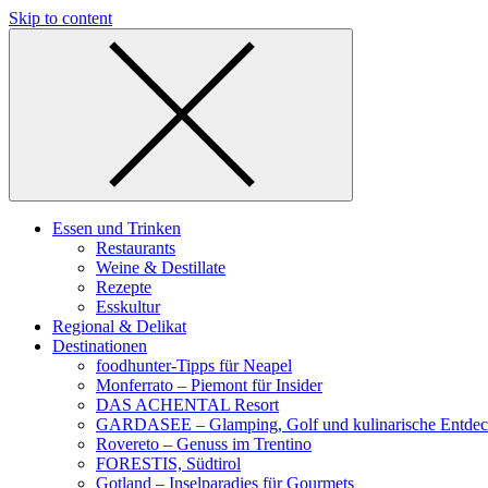
Skip to content
Essen und Trinken
Restaurants
Weine & Destillate
Rezepte
Esskultur
Regional & Delikat
Destinationen
foodhunter-Tipps für Neapel
Monferrato – Piemont für Insider
DAS ACHENTAL Resort
GARDASEE – Glamping, Golf und kulinarische Entde
Rovereto – Genuss im Trentino
FORESTIS, Südtirol
Gotland – Inselparadies für Gourmets