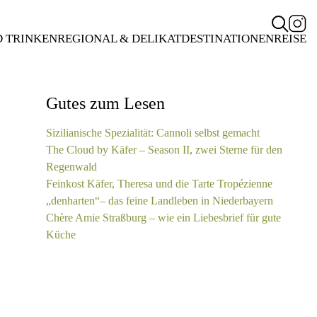
D TRINKEN
REGIONAL & DELIKAT
DESTINATIONEN
REISE
Gutes zum Lesen
Sizilianische Spezialität: Cannoli selbst gemacht
The Cloud by Käfer – Season II, zwei Sterne für den
Regenwald
Feinkost Käfer, Theresa und die Tarte Tropézienne
„denharten“– das feine Landleben in Niederbayern
Chère Amie Straßburg – wie ein Liebesbrief für gute
Küche