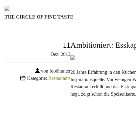
Skip
to
THE CIRCLE OF FINE TASTE
content
11
Ambitioniert: Essk
Dez.
2013
von foodhunter
20 Jahre Erfahrung in den Küchen
Kategorie:
Restaurants
Inspirationsquelle. Vor wenigen
Restaurant erfüllt und das Esska
hegt, zeigt schon die Speisenkart