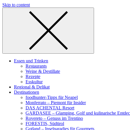
Skip to content
Essen und Trinken
Restaurants
Weine & Destillate
Rezepte
Esskultur
Regional & Delikat
Destinationen
foodhunter-Tipps für Neapel
Monferrato – Piemont für Insider
DAS ACHENTAL Resort
GARDASEE – Glamping, Golf und kulinarische Entde
Rovereto – Genuss im Trentino
FORESTIS, Südtirol
Gotland – Inselparadies für Gourmets