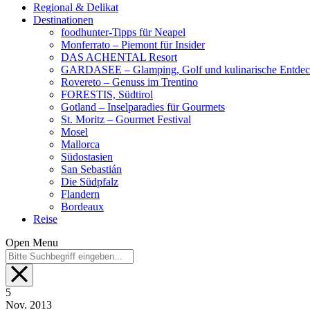
Regional & Delikat
Destinationen
foodhunter-Tipps für Neapel
Monferrato – Piemont für Insider
DAS ACHENTAL Resort
GARDASEE – Glamping, Golf und kulinarische Entde
Rovereto – Genuss im Trentino
FORESTIS, Südtirol
Gotland – Inselparadies für Gourmets
St. Moritz – Gourmet Festival
Mosel
Mallorca
Südostasien
San Sebastián
Die Südpfalz
Flandern
Bordeaux
Reise
Open Menu
5
Nov.
2013