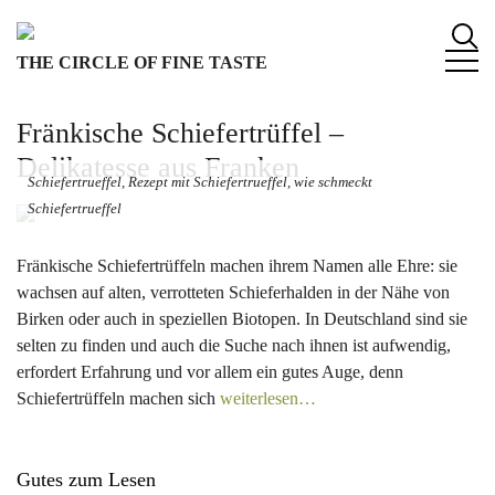
S
k
THE CIRCLE OF FINE TASTE
i
p
t
Fränkische Schiefertrüffel –
o
Delikatesse aus Franken
c
Schiefertrueffel, Rezept mit Schiefertrueffel, wie schmeckt
o
Schiefertrueffel
n
t
Fränkische Schiefertrüffeln machen ihrem Namen alle Ehre: sie
e
wachsen auf alten, verrotteten Schieferhalden in der Nähe von
n
Birken oder auch in speziellen Biotopen. In Deutschland sind sie
t
selten zu finden und auch die Suche nach ihnen ist aufwendig,
erfordert Erfahrung und vor allem ein gutes Auge, denn
Schiefertrüffeln machen sich
weiterlesen…
Gutes zum Lesen