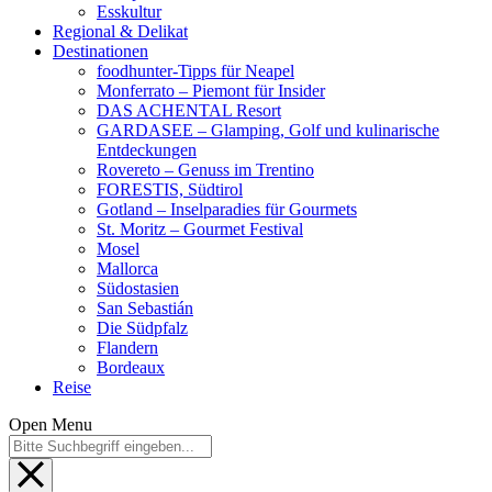
Esskultur
Regional & Delikat
Destinationen
foodhunter-Tipps für Neapel
Monferrato – Piemont für Insider
DAS ACHENTAL Resort
GARDASEE – Glamping, Golf und kulinarische
Entdeckungen
Rovereto – Genuss im Trentino
FORESTIS, Südtirol
Gotland – Inselparadies für Gourmets
St. Moritz – Gourmet Festival
Mosel
Mallorca
Südostasien
San Sebastián
Die Südpfalz
Flandern
Bordeaux
Reise
Open Menu