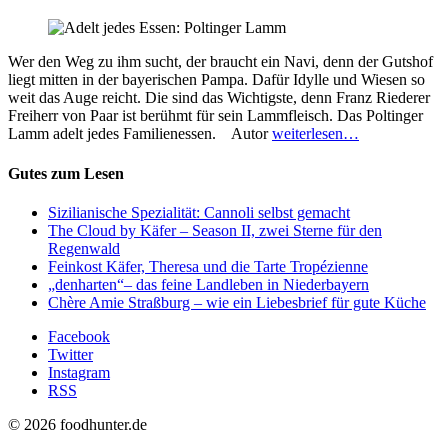
Wer den Weg zu ihm sucht, der braucht ein Navi, denn der Gutshof
liegt mitten in der bayerischen Pampa. Dafür Idylle und Wiesen so
weit das Auge reicht. Die sind das Wichtigste, denn Franz Riederer
Freiherr von Paar ist berühmt für sein Lammfleisch. Das Poltinger
Lamm adelt jedes Familienessen. Autor
weiterlesen…
Gutes zum Lesen
Sizilianische Spezialität: Cannoli selbst gemacht
The Cloud by Käfer – Season II, zwei Sterne für den
Regenwald
Feinkost Käfer, Theresa und die Tarte Tropézienne
„denharten“– das feine Landleben in Niederbayern
Chère Amie Straßburg – wie ein Liebesbrief für gute Küche
Facebook
Twitter
Instagram
RSS
© 2026 foodhunter.de