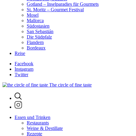
Gotland – Inselparadies für Gourmets
St. Moritz – Gourmet Festival
Mosel
Mallorca
Südostasien
San Sebastián
Die Südpfalz
Flandern
Bordeaux
Reise
Facebook
Instagram
Twitter
The circle of fine taste
Essen und Trinken
Restaurants
Weine & Destillate
Rezepte