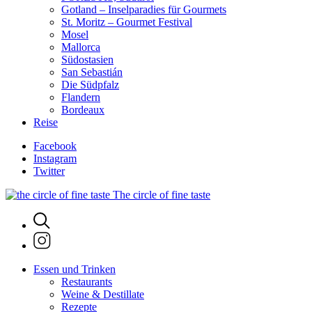
Gotland – Inselparadies für Gourmets
St. Moritz – Gourmet Festival
Mosel
Mallorca
Südostasien
San Sebastián
Die Südpfalz
Flandern
Bordeaux
Reise
Facebook
Instagram
Twitter
The circle of fine taste
Essen und Trinken
Restaurants
Weine & Destillate
Rezepte