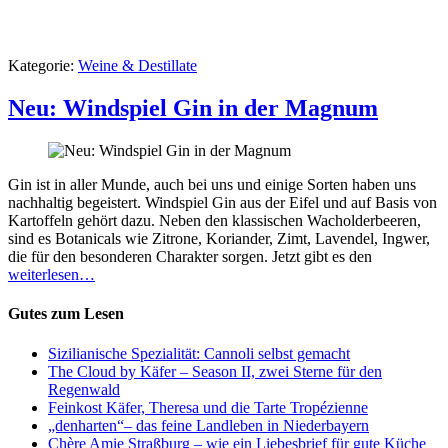
Kategorie:
Weine & Destillate
Neu: Windspiel Gin in der Magnum
Gin ist in aller Munde, auch bei uns und einige Sorten haben uns
nachhaltig begeistert. Windspiel Gin aus der Eifel und auf Basis von
Kartoffeln gehört dazu. Neben den klassischen Wacholderbeeren,
sind es Botanicals wie Zitrone, Koriander, Zimt, Lavendel, Ingwer,
die für den besonderen Charakter sorgen. Jetzt gibt es den
weiterlesen…
Gutes zum Lesen
Sizilianische Spezialität: Cannoli selbst gemacht
The Cloud by Käfer – Season II, zwei Sterne für den
Regenwald
Feinkost Käfer, Theresa und die Tarte Tropézienne
„denharten“– das feine Landleben in Niederbayern
Chère Amie Straßburg – wie ein Liebesbrief für gute Küche