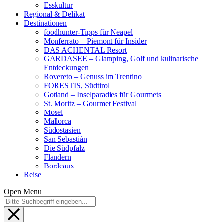
Esskultur
Regional & Delikat
Destinationen
foodhunter-Tipps für Neapel
Monferrato – Piemont für Insider
DAS ACHENTAL Resort
GARDASEE – Glamping, Golf und kulinarische
Entdeckungen
Rovereto – Genuss im Trentino
FORESTIS, Südtirol
Gotland – Inselparadies für Gourmets
St. Moritz – Gourmet Festival
Mosel
Mallorca
Südostasien
San Sebastián
Die Südpfalz
Flandern
Bordeaux
Reise
Open Menu