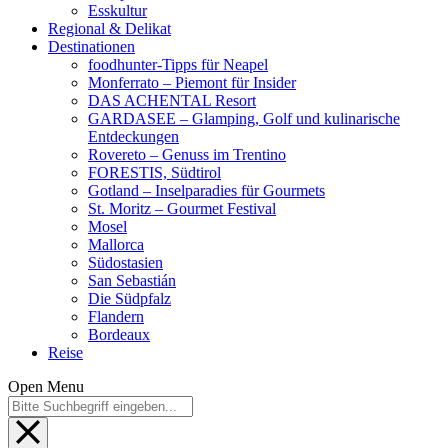
Esskultur
Regional & Delikat
Destinationen
foodhunter-Tipps für Neapel
Monferrato – Piemont für Insider
DAS ACHENTAL Resort
GARDASEE – Glamping, Golf und kulinarische
Entdeckungen
Rovereto – Genuss im Trentino
FORESTIS, Südtirol
Gotland – Inselparadies für Gourmets
St. Moritz – Gourmet Festival
Mosel
Mallorca
Südostasien
San Sebastián
Die Südpfalz
Flandern
Bordeaux
Reise
Open Menu