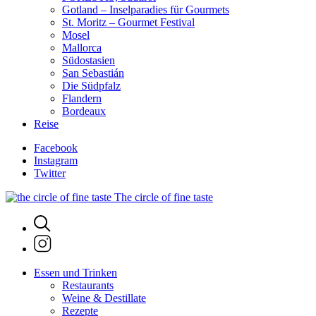
Gotland – Inselparadies für Gourmets
St. Moritz – Gourmet Festival
Mosel
Mallorca
Südostasien
San Sebastián
Die Südpfalz
Flandern
Bordeaux
Reise
Facebook
Instagram
Twitter
The circle of fine taste
Essen und Trinken
Restaurants
Weine & Destillate
Rezepte