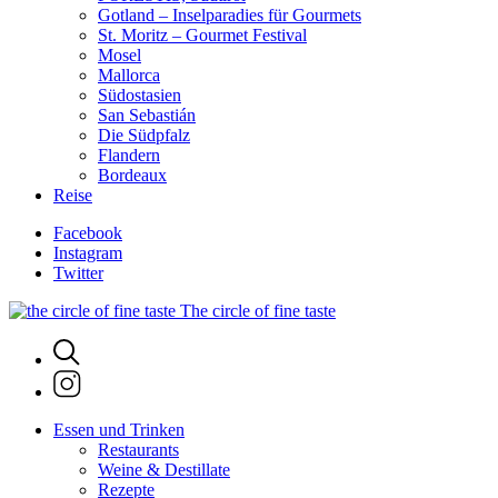
Gotland – Inselparadies für Gourmets
St. Moritz – Gourmet Festival
Mosel
Mallorca
Südostasien
San Sebastián
Die Südpfalz
Flandern
Bordeaux
Reise
Facebook
Instagram
Twitter
The circle of fine taste
Essen und Trinken
Restaurants
Weine & Destillate
Rezepte