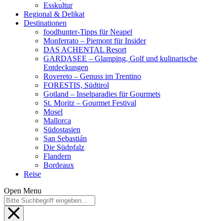
Esskultur
Regional & Delikat
Destinationen
foodhunter-Tipps für Neapel
Monferrato – Piemont für Insider
DAS ACHENTAL Resort
GARDASEE – Glamping, Golf und kulinarische
Entdeckungen
Rovereto – Genuss im Trentino
FORESTIS, Südtirol
Gotland – Inselparadies für Gourmets
St. Moritz – Gourmet Festival
Mosel
Mallorca
Südostasien
San Sebastián
Die Südpfalz
Flandern
Bordeaux
Reise
Open Menu