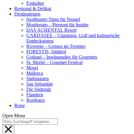
Esskultur
Regional & Delikat
Destinationen
foodhunter-Tipps für Neapel
Monferrato – Piemont für Insider
DAS ACHENTAL Resort
GARDASEE – Glamping, Golf und kulinarische
Entdeckungen
Rovereto – Genuss im Trentino
FORESTIS, Südtirol
Gotland – Inselparadies für Gourmets
St. Moritz – Gourmet Festival
Mosel
Mallorca
Südostasien
San Sebastián
Die Südpfalz
Flandern
Bordeaux
Reise
Open Menu