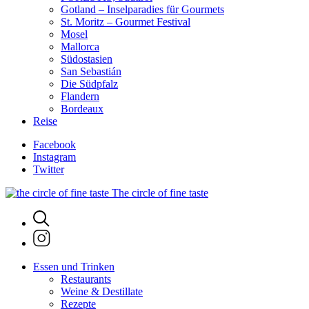
Gotland – Inselparadies für Gourmets
St. Moritz – Gourmet Festival
Mosel
Mallorca
Südostasien
San Sebastián
Die Südpfalz
Flandern
Bordeaux
Reise
Facebook
Instagram
Twitter
The circle of fine taste
Essen und Trinken
Restaurants
Weine & Destillate
Rezepte