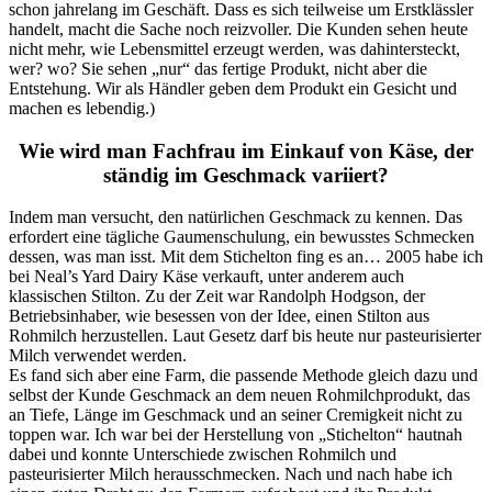
schon jahrelang im Geschäft. Dass es sich teilweise um Erstklässler
handelt, macht die Sache noch reizvoller. Die Kunden sehen heute
nicht mehr, wie Lebensmittel erzeugt werden, was dahintersteckt,
wer? wo? Sie sehen „nur“ das fertige Produkt, nicht aber die
Entstehung. Wir als Händler geben dem Produkt ein Gesicht und
machen es lebendig.)
Wie wird man Fachfrau im Einkauf von Käse, der
ständig im Geschmack variiert?
Indem man versucht, den natürlichen Geschmack zu kennen. Das
erfordert eine tägliche Gaumenschulung, ein bewusstes Schmecken
dessen, was man isst. Mit dem Stichelton fing es an… 2005 habe ich
bei Neal’s Yard Dairy Käse verkauft, unter anderem auch
klassischen Stilton. Zu der Zeit war Randolph Hodgson, der
Betriebsinhaber, wie besessen von der Idee, einen Stilton aus
Rohmilch herzustellen. Laut Gesetz darf bis heute nur pasteurisierter
Milch verwendet werden.
Es fand sich aber eine Farm, die passende Methode gleich dazu und
selbst der Kunde Geschmack an dem neuen Rohmilchprodukt, das
an Tiefe, Länge im Geschmack und an seiner Cremigkeit nicht zu
toppen war. Ich war bei der Herstellung von „Stichelton“ hautnah
dabei und konnte Unterschiede zwischen Rohmilch und
pasteurisierter Milch herausschmecken. Nach und nach habe ich