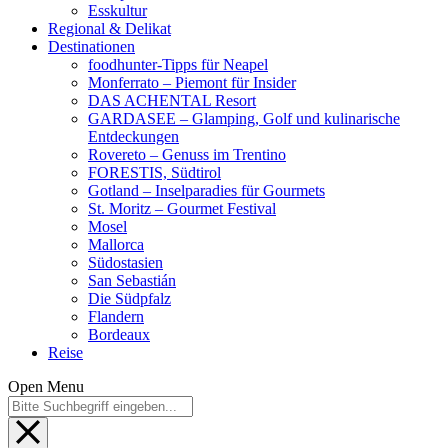
Esskultur
Regional & Delikat
Destinationen
foodhunter-Tipps für Neapel
Monferrato – Piemont für Insider
DAS ACHENTAL Resort
GARDASEE – Glamping, Golf und kulinarische
Entdeckungen
Rovereto – Genuss im Trentino
FORESTIS, Südtirol
Gotland – Inselparadies für Gourmets
St. Moritz – Gourmet Festival
Mosel
Mallorca
Südostasien
San Sebastián
Die Südpfalz
Flandern
Bordeaux
Reise
Open Menu