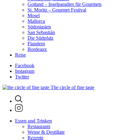
Gotland – Inselparadies für Gourmets
St. Moritz – Gourmet Festival
Mosel
Mallorca
Südostasien
San Sebastián
Die Südpfalz
Flandern
Bordeaux
Reise
Facebook
Instagram
Twitter
The circle of fine taste
Essen und Trinken
Restaurants
Weine & Destillate
Rezepte