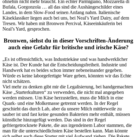
ohnehin nicht mehr braucht. Ein echter Parmigiano, Mozzarella di
Bufala, Gorgonzola … all das sind die Aushängeschilder eines
Landes, in dem Slow-Food seinen Anfang nahm. Italienische
Käseklassiker liegen auch bei uns, bei Neal’s Yard Dairy, auf dem
Tresen. Wir haben mit Bronwen Percival, Käseeinkäuferin bei
Neal’s Yard, gesprochen.
Bronwen, siehst du in dieser Vorschriften-Änderung
auch eine Gefahr für britische und irische Käse?
„Es ist offensichtlich, was Industriekäse und was handwerklicher
Käse ist. Der Kunde hat die Entscheidungsfreiheit. Industrie und
Handwerk hat es beides schon immer nebeneinander gegeben.
Würde es keine laborgefertigte Ware geben, könnten wir das Echte
nicht schätzen.
Viel mehr zu denken gibt mir die Legalisierung, bei handgemachten
Käse „Starterkulturen“ zu verwenden, die nicht mal angegeben
werden müssen. Um Käse herzustellen, muss die Milch in eine
Quark- und eine Molkemasse getrennt werden. In der Regel
geschieht das durch Lab, aber da unsere Milch mittlerweile zu
sauber ist und fast keine gesunden Bakterien mehr enthält, müssen
künstliche hinzugefügt werden. Das sind in der Regel
gefriergetrocknete Pakete, die aus irgendeinem Labor stammen, die
man für die unterschiedlichsten Käse bestellen kann. Man könnte
sich selbst auch diese Starter mit viel Aufwand ziehen. Die Pakete