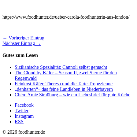
https://www.foodhunter.de/ueber-carola-foodhunterin-aus-london/
← Vorheriger Eintrag
Nächster Eintrag →
Gutes zum Lesen
Sizilianische Spezialität: Cannoli selbst gemacht
The Cloud by Käfer – Season II, zwei Sterne für den
Regenwald
Feinkost Käfer, Theresa und die Tarte Tropézienne
„denharten“– das feine Landleben in Niederbayern
Chère Amie Straßburg – wie ein Liebesbrief für gute Küche
Facebook
Twitter
Instagram
RSS
© 2026 foodhunter.de