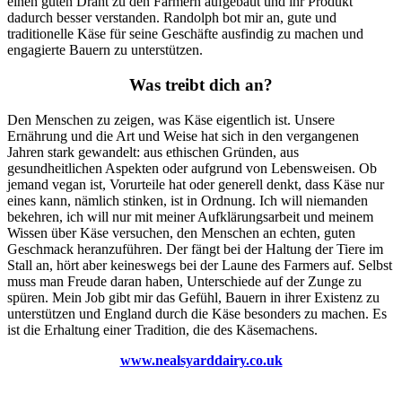
einen guten Draht zu den Farmern aufgebaut und ihr Produkt
dadurch besser verstanden. Randolph bot mir an, gute und
traditionelle Käse für seine Geschäfte ausfindig zu machen und
engagierte Bauern zu unterstützen.
Was treibt dich an?
Den Menschen zu zeigen, was Käse eigentlich ist. Unsere
Ernährung und die Art und Weise hat sich in den vergangenen
Jahren stark gewandelt: aus ethischen Gründen, aus
gesundheitlichen Aspekten oder aufgrund von Lebensweisen. Ob
jemand vegan ist, Vorurteile hat oder generell denkt, dass Käse nur
eines kann, nämlich stinken, ist in Ordnung. Ich will niemanden
bekehren, ich will nur mit meiner Aufklärungsarbeit und meinem
Wissen über Käse versuchen, den Menschen an echten, guten
Geschmack heranzuführen. Der fängt bei der Haltung der Tiere im
Stall an, hört aber keineswegs bei der Laune des Farmers auf. Selbst
muss man Freude daran haben, Unterschiede auf der Zunge zu
spüren. Mein Job gibt mir das Gefühl, Bauern in ihrer Existenz zu
unterstützen und England durch die Käse besonders zu machen. Es
ist die Erhaltung einer Tradition, die des Käsemachens.
www.nealsyarddairy.co.uk