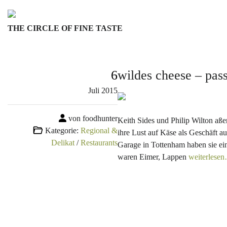
Skip
to
THE CIRCLE OF FINE TASTE
content
6
wildes cheese – pas
Juli
2015
von foodhunter
Keith Sides und Philip Wilton aße
Kategorie:
Regional &
ihre Lust auf Käse als Geschäft au
Delikat
/
Restaurants
Garage in Tottenham haben sie e
waren Eimer, Lappen
weiterlese