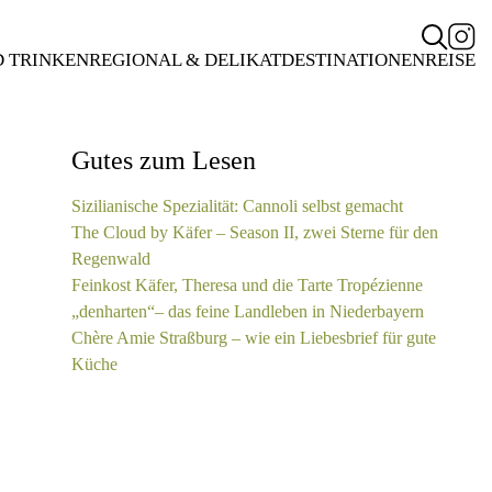
D TRINKEN
REGIONAL & DELIKAT
DESTINATIONEN
REISE
Gutes zum Lesen
Sizilianische Spezialität: Cannoli selbst gemacht
The Cloud by Käfer – Season II, zwei Sterne für den
Regenwald
Feinkost Käfer, Theresa und die Tarte Tropézienne
„denharten“– das feine Landleben in Niederbayern
Chère Amie Straßburg – wie ein Liebesbrief für gute
Küche