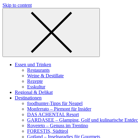
Skip to content
Essen und Trinken
Restaurants
Weine & Destillate
Rezepte
Esskultur
Regional & Delikat
Destinationen
foodhunter-Tipps für Neapel
Monferrato – Piemont für Insider
DAS ACHENTAL Resort
GARDASEE – Glamping, Golf und kulinarische Entde
Rovereto – Genuss im Trentino
FORESTIS, Südtirol
Gotland – Inselparadies für Gourmets