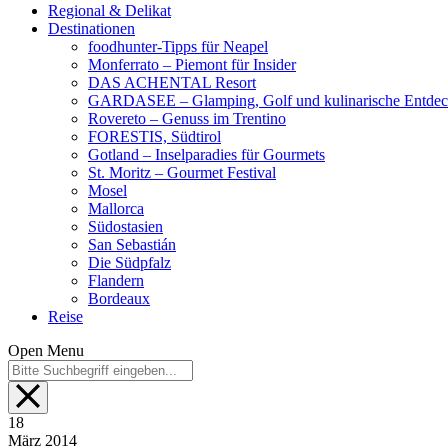
Regional & Delikat
Destinationen
foodhunter-Tipps für Neapel
Monferrato – Piemont für Insider
DAS ACHENTAL Resort
GARDASEE – Glamping, Golf und kulinarische Entde
Rovereto – Genuss im Trentino
FORESTIS, Südtirol
Gotland – Inselparadies für Gourmets
St. Moritz – Gourmet Festival
Mosel
Mallorca
Südostasien
San Sebastián
Die Südpfalz
Flandern
Bordeaux
Reise
Open Menu
18
März
2014