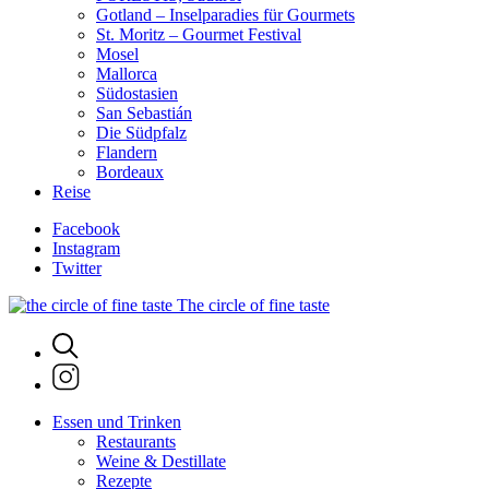
Gotland – Inselparadies für Gourmets
St. Moritz – Gourmet Festival
Mosel
Mallorca
Südostasien
San Sebastián
Die Südpfalz
Flandern
Bordeaux
Reise
Facebook
Instagram
Twitter
The circle of fine taste
Essen und Trinken
Restaurants
Weine & Destillate
Rezepte