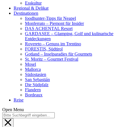
Esskultur
Regional & Delikat
Destinationen
foodhunter-Tipps für Neapel
Monferrato – Piemont für Insider
DAS ACHENTAL Resort
GARDASEE – Glamping, Golf und kulinarische
Entdeckungen
Rovereto – Genuss im Trentino
FORESTIS, Südtirol
Gotland – Inselparadies für Gourmets
St. Moritz – Gourmet Festival
Mosel
Mallorca
Südostasien
San Sebastián
Die Südpfalz
Flandern
Bordeaux
Reise
Open Menu