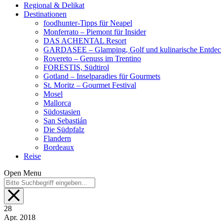
Regional & Delikat
Destinationen
foodhunter-Tipps für Neapel
Monferrato – Piemont für Insider
DAS ACHENTAL Resort
GARDASEE – Glamping, Golf und kulinarische Entde
Rovereto – Genuss im Trentino
FORESTIS, Südtirol
Gotland – Inselparadies für Gourmets
St. Moritz – Gourmet Festival
Mosel
Mallorca
Südostasien
San Sebastián
Die Südpfalz
Flandern
Bordeaux
Reise
Open Menu
28
Apr.
2018