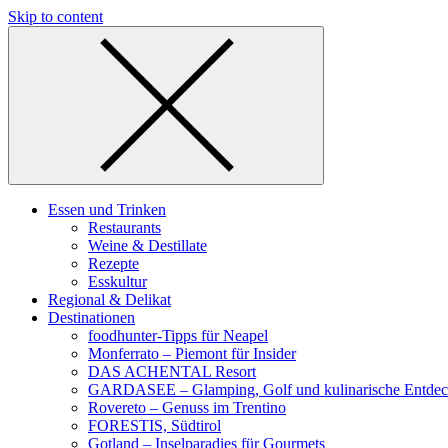
Skip to content
Essen und Trinken
Restaurants
Weine & Destillate
Rezepte
Esskultur
Regional & Delikat
Destinationen
foodhunter-Tipps für Neapel
Monferrato – Piemont für Insider
DAS ACHENTAL Resort
GARDASEE – Glamping, Golf und kulinarische Entde
Rovereto – Genuss im Trentino
FORESTIS, Südtirol
Gotland – Inselparadies für Gourmets