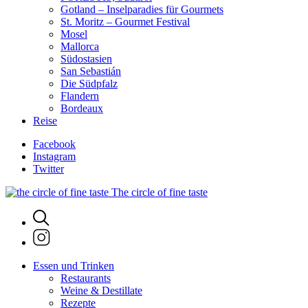
Gotland – Inselparadies für Gourmets
St. Moritz – Gourmet Festival
Mosel
Mallorca
Südostasien
San Sebastián
Die Südpfalz
Flandern
Bordeaux
Reise
Facebook
Instagram
Twitter
The circle of fine taste
Essen und Trinken
Restaurants
Weine & Destillate
Rezepte