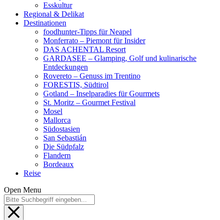
Esskultur
Regional & Delikat
Destinationen
foodhunter-Tipps für Neapel
Monferrato – Piemont für Insider
DAS ACHENTAL Resort
GARDASEE – Glamping, Golf und kulinarische
Entdeckungen
Rovereto – Genuss im Trentino
FORESTIS, Südtirol
Gotland – Inselparadies für Gourmets
St. Moritz – Gourmet Festival
Mosel
Mallorca
Südostasien
San Sebastián
Die Südpfalz
Flandern
Bordeaux
Reise
Open Menu