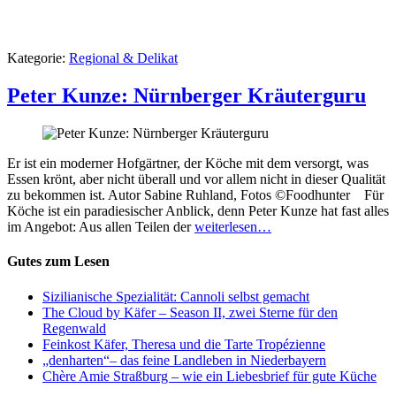
Kategorie:
Regional & Delikat
Peter Kunze: Nürnberger Kräuterguru
Er ist ein moderner Hofgärtner, der Köche mit dem versorgt, was
Essen krönt, aber nicht überall und vor allem nicht in dieser Qualität
zu bekommen ist. Autor Sabine Ruhland, Fotos ©Foodhunter Für
Köche ist ein paradiesischer Anblick, denn Peter Kunze hat fast alles
im Angebot: Aus allen Teilen der
weiterlesen…
Gutes zum Lesen
Sizilianische Spezialität: Cannoli selbst gemacht
The Cloud by Käfer – Season II, zwei Sterne für den
Regenwald
Feinkost Käfer, Theresa und die Tarte Tropézienne
„denharten“– das feine Landleben in Niederbayern
Chère Amie Straßburg – wie ein Liebesbrief für gute Küche